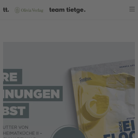
WARENKORB
Es befinden sich keine Produkte im Warenkorb.
JETZT EINKAUFEN