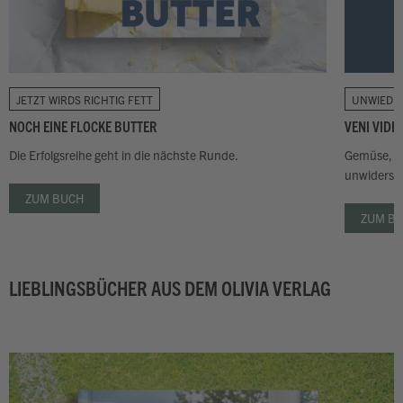
JETZT WIRDS RICHTIG FETT
UNWIEDE
NOCH EINE FLOCKE BUTTER
VENI VIDI 
Die Erfolgsreihe geht in die nächste Runde.
Gemüse, wi
unwiderste
ZUM BUCH
ZUM B
LIEBLINGSBÜCHER AUS DEM OLIVIA VERLAG