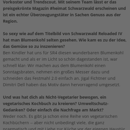
Vorkoster und Trendscout. Mit seinem Team lässt er das
preisgekrönte Magazin #heimat Schwarzwald erscheinen und
ist ein echter Überzeugungstäter in Sachen Genuss aus der
Region.
So sexy wie auf dem Titelbild von Schwarzwald Reloaded IV
hat man Blumenkohl selten gesehen. Wie kam es zu der Idee,
das Gemüse so zu inszenieren?
Ben Kindler hat uns für SR4 diesen wunderbaren Blumenkohl
gemacht und als er im Licht so schön dagestanden ist, war
schnell klar: Wir machen aus dem Blumenkohl einen
Sonntagsbraten, nehmen ein großes Messer dazu und
schneiden das Festmahl 2.0 einfach an. Jigal Fichtner und
Dimitri Dell haben das Motiv dann hervorragend umgesetzt.
Und was hat dich als Nicht-Vegetarier bewogen, ein
vegetarisches Kochbuch zu kreieren? Umweltschutz-
Gedanken? Oder einfach die Nachfrage am Markt?
Weder noch. Es gibt ja schon eine Reihe von vegetarischen
Kochbüchern – aber nicht unbedingt viele, die ganz
pragmatisch und mit Liebe zur Küche vor der eigenen Haustür