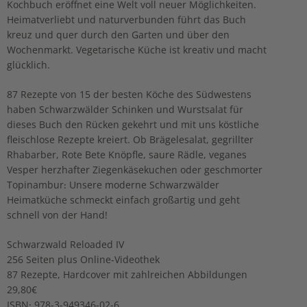
Kochbuch eröffnet eine Welt voll neuer Möglichkeiten.
Heimatverliebt und naturverbunden führt das Buch
kreuz und quer durch den Garten und über den
Wochenmarkt. Vegetarische Küche ist kreativ und macht
glücklich.
87 Rezepte von 15 der besten Köche des Südwestens
haben Schwarzwälder Schinken und Wurstsalat für
dieses Buch den Rücken gekehrt und mit uns köstliche
fleischlose Rezepte kreiert. Ob Brägelesalat, gegrillter
Rhabarber, Rote Bete Knöpfle, saure Rädle, veganes
Vesper herzhafter Ziegenkäsekuchen oder geschmorter
Topinambur: Unsere moderne Schwarzwälder
Heimatküche schmeckt einfach großartig und geht
schnell von der Hand!
Schwarzwald Reloaded IV
256 Seiten plus Online-Videothek
87 Rezepte, Hardcover mit zahlreichen Abbildungen
29,80€
ISBN: 978-3-949346-02-6