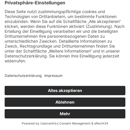
Datenverarbeitungsvorgänge ausgelöst werden, auf die wir keinen
Einfluss haben.
Die Nutzung von YouTube erfolgt im Interesse einer ansprechenden
Darstellung unserer Online-Angebote. Dies stellt ein berechtigtes
Interesse im Sinne von Art. 6 Abs. 1 lit. f DSGVO dar.
Weitere Informationen über Datenschutz bei YouTube finden Sie in
deren Datenschutzerklärung unter:
https://policies.google.com/privacy?hl=de
.
GOOGLE WEB FONTS
Diese Seite nutzt zur einheitlichen Darstellung von Schriftarten so
genannte Web Fonts, die von Google bereitgestellt werden. Beim Aufruf
einer Seite lädt Ihr Browser die benötigten Web Fonts in ihren
Browsercache, um Texte und Schriftarten korrekt anzuzeigen.
Zu diesem Zweck muss der von Ihnen verwendete Browser Verbindung
zu den Servern von Google aufnehmen. Hierdurch erlangt Google
Kenntnis darüber, dass über Ihre IP-Adresse unsere Website aufgerufen