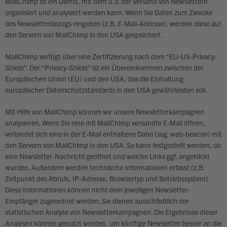
MailChimp ist ein Dienst, mit dem u.a. der Versand von Newslettern
organisiert und analysiert werden kann. Wenn Sie Daten zum Zwecke
des Newsletterbezugs eingeben (z.B. E-Mail-Adresse), werden diese auf
den Servern von MailChimp in den USA gespeichert.
MailChimp verfügt über eine Zertifizierung nach dem “EU-US-Privacy-
Shield”. Der “Privacy-Shield” ist ein Übereinkommen zwischen der
Europäischen Union (EU) und den USA, das die Einhaltung
europäischer Datenschutzstandards in den USA gewährleisten soll.
Mit Hilfe von MailChimp können wir unsere Newsletterkampagnen
analysieren. Wenn Sie eine mit MailChimp versandte E-Mail öffnen,
verbindet sich eine in der E-Mail enthaltene Datei (sog. web-beacon) mit
den Servern von MailChimp in den USA. So kann festgestellt werden, ob
eine Newsletter-Nachricht geöffnet und welche Links ggf. angeklickt
wurden. Außerdem werden technische Informationen erfasst (z.B.
Zeitpunkt des Abrufs, IP-Adresse, Browsertyp und Betriebssystem).
Diese Informationen können nicht dem jeweiligen Newsletter-
Empfänger zugeordnet werden. Sie dienen ausschließlich der
statistischen Analyse von Newsletterkampagnen. Die Ergebnisse dieser
Analysen können genutzt werden, um künftige Newsletter besser an die