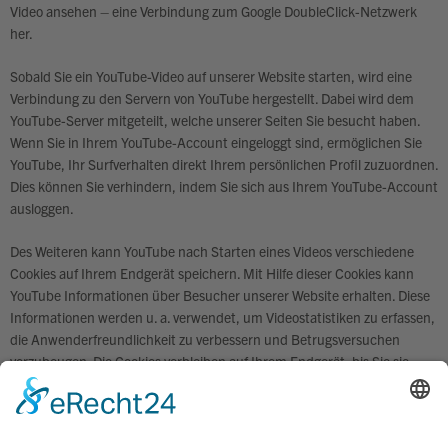
Video ansehen – eine Verbindung zum Google DoubleClick-Netzwerk
her.
Sobald Sie ein YouTube-Video auf unserer Website starten, wird eine
Verbindung zu den Servern von YouTube hergestellt. Dabei wird dem
YouTube-Server mitgeteilt, welche unserer Seiten Sie besucht haben.
Wenn Sie in Ihrem YouTube-Account eingeloggt sind, ermöglichen Sie
YouTube, Ihr Surfverhalten direkt Ihrem persönlichen Profil zuzuordnen.
Dies können Sie verhindern, indem Sie sich aus Ihrem YouTube-Account
ausloggen.
Des Weiteren kann YouTube nach Starten eines Videos verschiedene
Cookies auf Ihrem Endgerät speichern. Mit Hilfe dieser Cookies kann
YouTube Informationen über Besucher unserer Website erhalten. Diese
Informationen werden u. a. verwendet, um Videostatistiken zu erfassen,
die Anwenderfreundlichkeit zu verbessern und Betrugsversuchen
vorzubeugen. Die Cookies verbleiben auf Ihrem Endgerät, bis Sie sie
löschen.
Gegebenenfalls können nach dem Start eines YouTube-Videos weitere